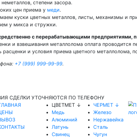
 неметаллов, степени засора.
соких цен приема у
меди
.
маем куски цветных металлов, листы, механизмы и п
чем у микса и стружки.
средственно с перерабатывающими предприятиями, п
нки и взвешивания металлолома оплата проводится пе
 расценки и условия приема цветного металлолома, под
ефона:
+7 (999) 999-99-99
.
ВИЯ СДЕЛКИ УТОЧНЯЮТСЯ ПО ТЕЛЕФОНУ
ГЛАВНАЯ
ЦВЕТМЕТ ↓
ЧЕРМЕТ ↓
ЦЕНЫ
Медь
Железо
ВЫВОЗ
Алюминий
Нержавейка
КОНТАКТЫ
Латунь
Сталь
Свинец
Чугун