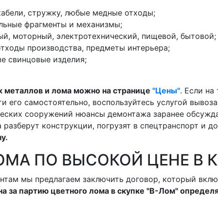
 кабели, стружку, любые медные отходы;
ельные фрагменты и механизмы;
й, моторный, электротехнический, пищевой, бытовой;
 отходы производства, предметы интерьера;
ые свинцовые изделия;
х металлов и лома можно на странице
"Цены"
. Если н
и его самостоятельно, воспользуйтесь услугой вывоза,
еских сооружений нюансы демонтажа заранее обсужда
 разберут конструкции, погрузят в спецтранспорт и д
у.
ОМА ПО ВЫСОКОЙ ЦЕНЕ В 
нтам мы предлагаем заключить договор, который вкл
а за партию цветного лома в скупке "В-Лом" определ