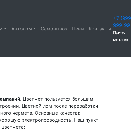
+7 (999
999-99
м
Автолом
Самовывоз
Цены
Контакты
Прием
металло
компаний
. Цветмет пользуется большим
троении. Цветной лом после переработки
нного чермета. Основные качества
 хорошую электропроводность. Наш пункт
 цветмета: