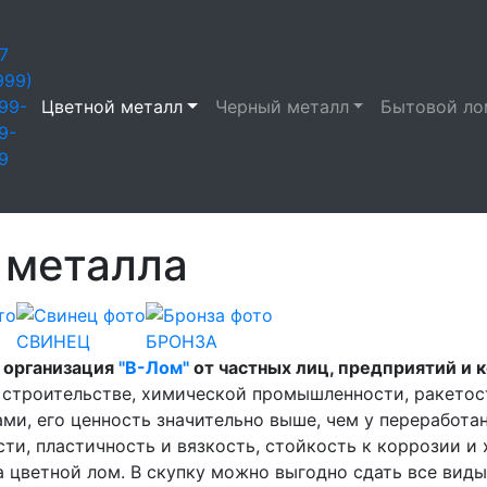
7
999)
99-
Цветной металл
Черный металл
Бытовой ло
9-
9
 металла
СВИНЕЦ
БРОНЗА
 организация
"В-Лом"
от частных лиц, предприятий и 
 строительстве, химической промышленности, ракетос
и, его ценность значительно выше, чем у переработа
ти, пластичность и вязкость, стойкость к коррозии и
 цветной лом. В скупку можно выгодно сдать все виды