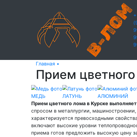
+
(
9
9
9
Главная •
Прием цветного металла
Прием цветного
МЕДЬ
ЛАТУНЬ
АЛЮМИНИЙ
Прием цветного лома в Курске выполняет
спросом в металлургии, машиностроении,
характеризуется превосходными свойствам
включают высокие уровни теплопроводнос
приема готов предложить высокую цену за